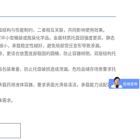
盘结构与性能制约，二者相互关联，共同影响使用效果。
放置中小型桶装或瓶装化学品。金属材质托盘因强度更高，静态
距越小，承载稳定性越好，避免局部受压变形导致渗漏。
隙，更适合放置底部稳固的圆桶，防止容器倾倒。双层结构托
品包装重量，防止托盘破损造成泄漏。危险品储存场景要求托
承载药用液体容器，要求表面光滑易清洁，承载能力适配容器
殊需求。