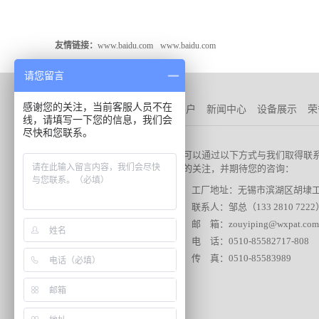
友情链接：
www.baidu.com
www.baidu.com
请您留言
感谢您的关注，当前客服人员不在
公司介绍
产品展示
主要客户
新闻中心
设备展示
荣
线，请填写一下您的信息，我们会
尽快和您联系。
塑艺科技的主要产品：
您可以通过以下方式与我们取得联系
们的关注，并期待您的咨询：
> 医疗器械外壳
工厂地址：无锡市滨湖区胡埭工
> 吸塑产品
联系人：邹总（133 2810 7222
> 滚塑产品
邮 箱：zouyiping@wxpat.com
> 托盘类
电 话：0510-85582717-808
> 宠物旅行笼
传 真：0510-85583989
> 其他类
> ABS板材，ABS板
棒，加工塑料板