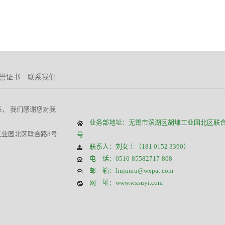
誉证书
联系我们
， 我们感谢您对我
业务部地址：无锡市滨湖区胡埭工业园北区联合
业园北区联合路8号
号
）
联系人：刘女士（181 0152 3390）
电 话：0510-85582717-808
邮 箱：liujunru@wxpat.com
网 址：www.wxsuyi.com