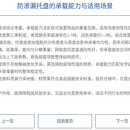
防渗漏托盘的承载能力与适用场景
需求综合考量，承载能力决定其可放置物品的重量范围，适用场景则受托
度聚乙烯制成，单盘静态承载通常在2-5吨，动态承载约1-2吨，适合
重型容器存放。托盘底部加强筋的分布密度与厚度会影响承重均匀性，筋条间
桶、纸箱等，能均匀分散重量；网格型托盘虽通风性好，但承载面存在间
标注上下层参数，避免超载导致整体结构损坏。
盘用于存放酸碱类化学品，需选择耐腐蚀性强的材质，承载能力匹配化学
多层堆叠时的整体稳定性。
免原料泄漏污染地面，材质需符合食品接触安全标准。医药仓储中，托盘
护作用，既保障物品存放安全，又延长托盘使用寿命，适应不同行业的特
上一页
回到首页
下一页